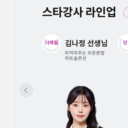
스타강사 라인업
나정 선생님
오상희 선생님
단기
대
여주는 쉬운문법
극강의 심플함
솔루션
컴팩트 편입영어