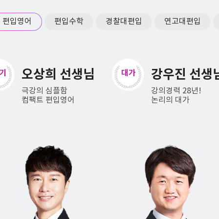
편입영어
편입수학
경찰대편입
연고대편입
강우진 선생님
김정민 선생
가
바이블
강의경력 28년!
킬러문항 저격수
논리의 대가
어휘까지 마스터!