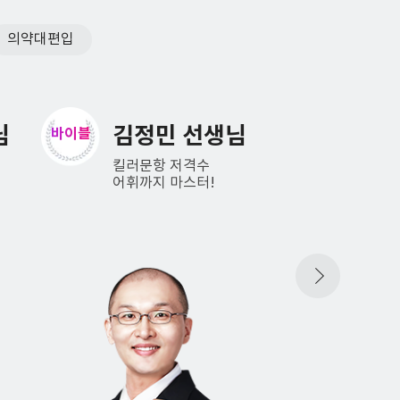
의약대편입
님
호은경 선생님
정형
스킬
원칙
득점이 따라오는
원칙으로
시그니처 편입독해
편입논리