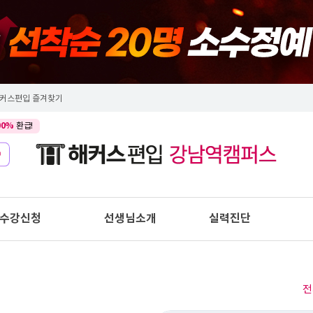
커스편입 즐겨찾기
00%
환급!
수강신청
선생님소개
실력진단
전