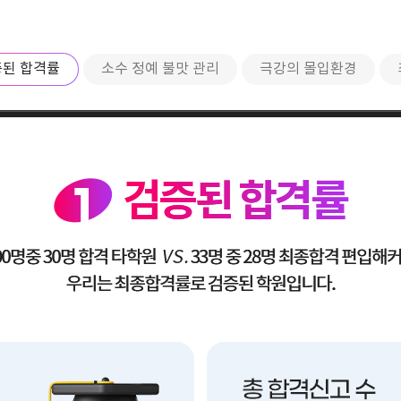
된 합격률
소수 정예 불맛 관리
극강의 몰입환경