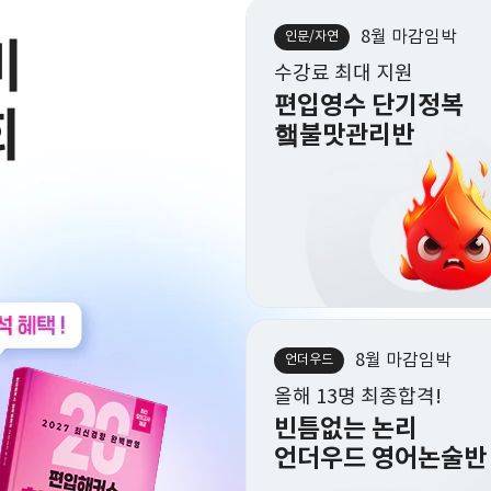
8월 마감임박
8월 마감임박
8월 마감임박
인문/자연
인문/자연
인문/자연
수강료 최대 지원
수강료 최대 지원
5개월 선행완성
편입영수 단기정복
편입영수 단기정복
1학년 28편입 대비
햌불맛관리반
햌불맛관리반
제로투패스 선행반
8월 마감임박
8월 마감임박
8월 마감임박
언더우드
언더우드
약대
올해 13명 최종합격!
올해 13명 최종합격!
단 10명에게 허락된
빈틈없는 논리
빈틈없는 논리
소수정예 프리미엄
언더우드 영어논술반
언더우드 영어논술반
약대편입 관리반