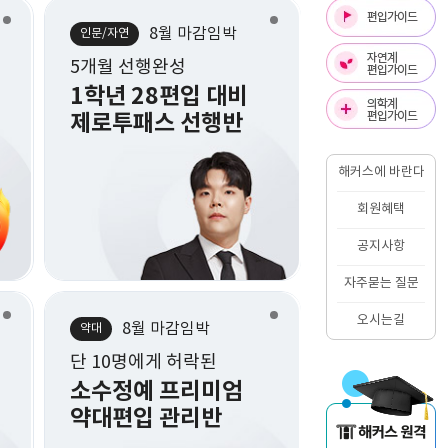
8월 마감임박
8월 마감임박
8월 
인문/자연
인문/자연
인문/자연
수강료 최대 지원
5개월 선행완성
5개월 선행완성
편입영수 단기정복
1학년 28편입 대비
1학년 28편
햌불맛관리반
제로투패스 선행반
제로투패스 
해커스에 바란다
회원혜택
공지사항
자주묻는 질문
오시는길
8월 마감임박
8월 마감임박
8월 마감
언더우드
약대
약대
올해 13명 최종합격!
단 10명에게 허락된
단 10명에게 허
빈틈없는 논리
소수정예 프리미엄
소수정예 프
언더우드 영어논술반
약대편입 관리반
약대편입 관