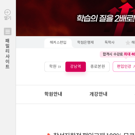
열기
패밀리사이트
해커스편입
학점은행제
독학사
해
최대 4
합격시 수강료
학원
강남역
종로본원
편입인강
학원안내
개강안내