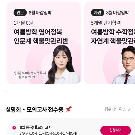
설명회‧모의고사 접수중
접수 내역 확인
8월 동국대 모의고사
신청하기
8/9(일) 10시·15시(OFF)/10시-17시(ON)