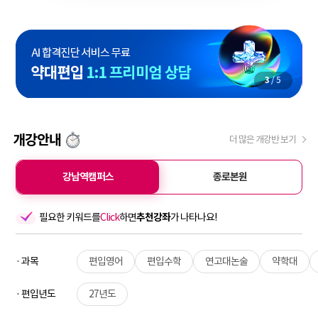
3
/
5
개강안내
더 많은 개강반 보기
강남역캠퍼스
종로본원
필요한 키워드를
Click
하면
추천강좌
가 나타나요!
· 과목
편입영어
편입수학
연고대논술
약학대
· 편입년도
27년도