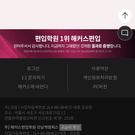
로그인
이용약관
1:1 문의하기
개인정보처리방침
해커스에 바란다
PC버전
주) 교암 l 사업자등록번호:214-88-88452 l 대표:김승범
주소 : 서울시 서초구 서초대로73길 12
한울원격평생교육원 신고번호 제 원- 292호
주) 해커스편입학원 강남역캠퍼스
교습비 확인
사업자등록번호 : 214-88-88452 l 대표 : 김승범