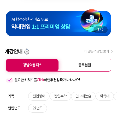
3
/
5
개강안내
더 많은 개강반 보기
강남역캠퍼스
종로본원
필요한 키워드를
Click
하면
추천강좌
가 나타나요!
· 과목
편입영어
편입수학
연고대논술
약학대
· 편입년도
27년도