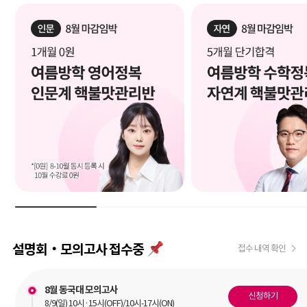
설명회‧모의고사 접수중
접수 내역 확인
8월 동국대 모의고사
신청하기
8/9(일) 10시·15시(OFF)/10시-17시(ON)