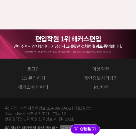
로그인
이용약관
1:1 문의하기
개인정보처리방침
해커스에 바란다
PC버전
주) 교암 l 사업자등록번호:214-88-88452 l 대표:김승범
주소 : 서울시 서초구 서초대로73길 12
한울원격평생교육원 신고번호 제 원- 292호
주) 해커스편입학원 강남역캠퍼스
교습비 확인
사업자등록번호 : 214-88-88452 l 대표 : 김승범